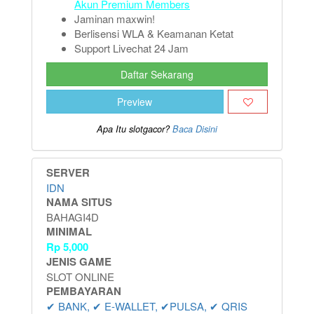
Akun Premium Members
Jaminan maxwin!
Berlisensi WLA & Keamanan Ketat
Support Livechat 24 Jam
Daftar Sekarang
Preview
Apa Itu slotgacor?
Baca Disini
SERVER
IDN
NAMA SITUS
BAHAGI4D
MINIMAL
Rp
5,000
JENIS GAME
SLOT ONLINE
PEMBAYARAN
✔ BANK, ✔ E-WALLET, ✔PULSA, ✔ QRIS