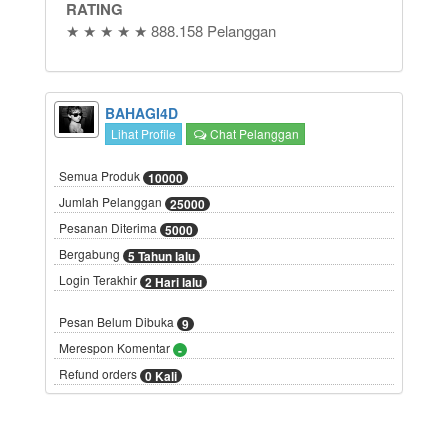
RATING
★ ★ ★ ★ ★ 888.158 Pelanggan
BAHAGI4D
Lihat Profile
Chat Pelanggan
Semua Produk
10000
Jumlah Pelanggan
25000
Pesanan Diterima
5000
Bergabung
5 Tahun lalu
Login Terakhir
2 Hari lalu
Pesan Belum Dibuka
9
Merespon Komentar
-
Refund orders
0 Kali